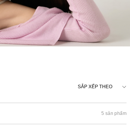
SẮP XẾP THEO
5 sản phẩm