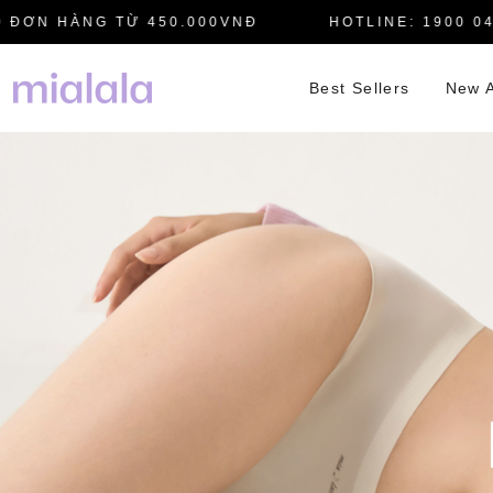
N HÀNG TỪ 450.000VNĐ
HOTLINE: 1900 0445
Best Sellers
New A