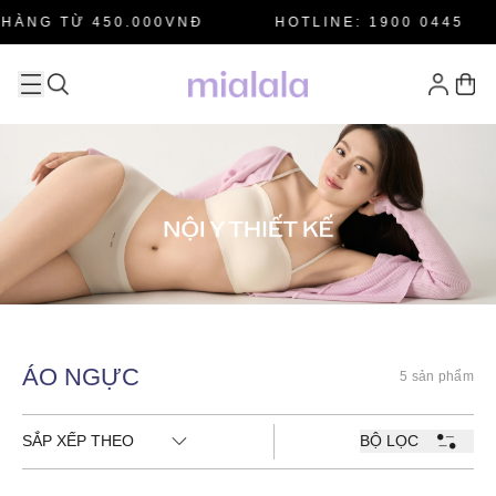
HÀNG TỪ 450.000VNĐ
HOTLINE: 1900 0445
ÁO NGỰC
5 sản phẩm
SẮP XẾP THEO
BỘ LỌC