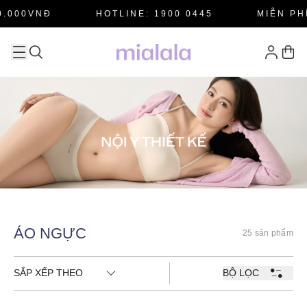
.000VNĐ
HOTLINE: 1900 0445
MIỄN PHÍ
ÁO NGỰC
25 sản phẩm
SẮP XẾP THEO
BỘ LỌC