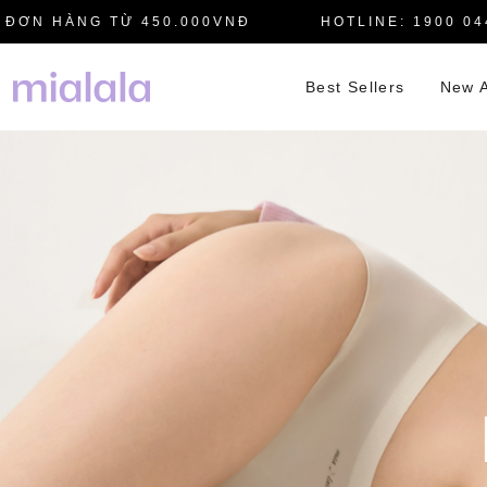
N HÀNG TỪ 450.000VNĐ
HOTLINE: 1900 0445
Best Sellers
New A