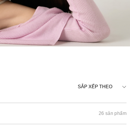
SẮP XẾP THEO
26 sản phẩm