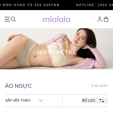
 ĐƠN HÀNG TỪ 450.000VNĐ
HOTLINE: 1900 04
ÁO NGỰC
8 sản phẩm
SẮP XẾP THEO
BỘ LỌC