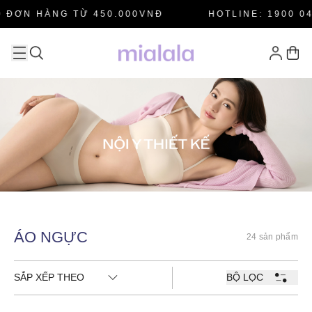
 ĐƠN HÀNG TỪ 450.000VNĐ
HOTLINE: 1900 04
ÁO NGỰC
24 sản phẩm
SẮP XẾP THEO
BỘ LỌC