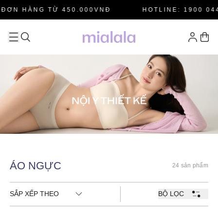
ĐƠN HÀNG TỪ 450.000VNĐ
HOTLINE: 1900 044
ÁO NGỰC
24 sản phẩm
SẮP XẾP THEO
BỘ LỌC