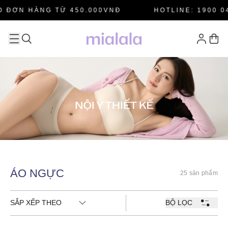
 ĐƠN HÀNG TỪ 450.000VNĐ
HOTLINE: 1900 04
ÁO NGỰC
25 sản phẩm
SẮP XẾP THEO
BỘ LỌC