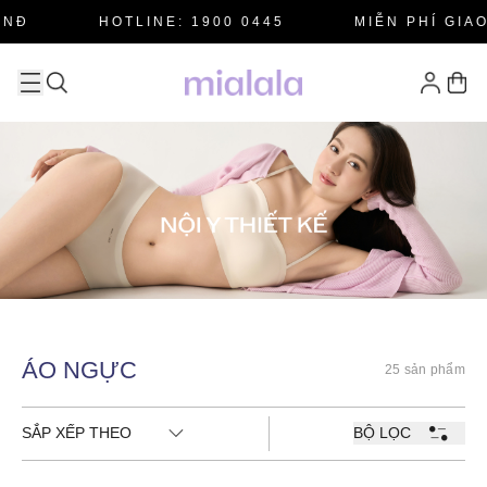
NĐ
HOTLINE: 1900 0445
MIỄN PHÍ GIA
ÁO NGỰC
25 sản phẩm
SẮP XẾP THEO
BỘ LỌC