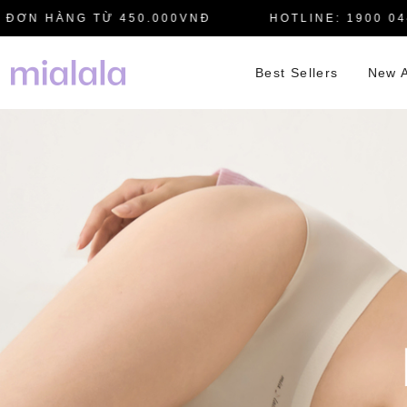
N HÀNG TỪ 450.000VNĐ
HOTLINE: 1900 0445
Best Sellers
New A