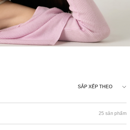
SẮP XẾP THEO
25 sản phẩm