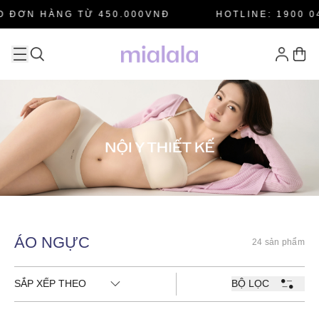
 ĐƠN HÀNG TỪ 450.000VNĐ
HOTLINE: 1900 04
ÁO NGỰC
24 sản phẩm
SẮP XẾP THEO
BỘ LỌC