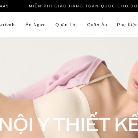
MIỄN PHÍ GIAO HÀNG TOÀN QUỐC CHO ĐƠN H
rrivals
Áo Ngực
Quần Lót
Quần Áo
Phụ Kiệ