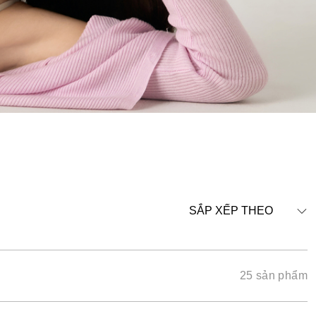
SẮP XẾP THEO
25 sản phẩm