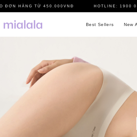
ƠN HÀNG TỪ 450.000VNĐ
HOTLINE: 1900 0445
Best Sellers
New A