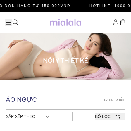
O ĐƠN HÀNG TỪ 450.000VNĐ
HOTLINE: 1900 0
ÁO NGỰC
25 sản phẩm
SẮP XẾP THEO
BỘ LỌC