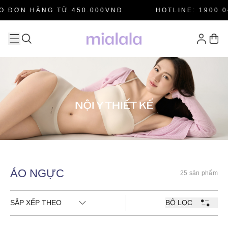
O ĐƠN HÀNG TỪ 450.000VNĐ
HOTLINE: 1900 0
ÁO NGỰC
25 sản phẩm
SẮP XẾP THEO
BỘ LỌC