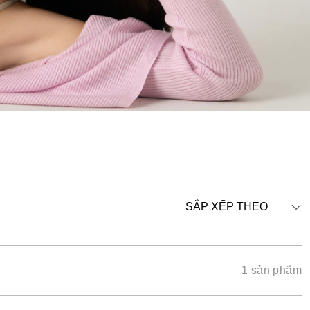
SẮP XẾP THEO
1 sản phẩm