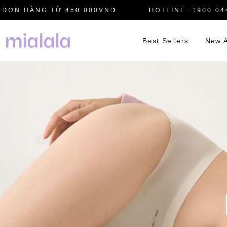
N HÀNG TỪ 450.000VNĐ
HOTLINE: 1900 0445
Best Sellers
New A