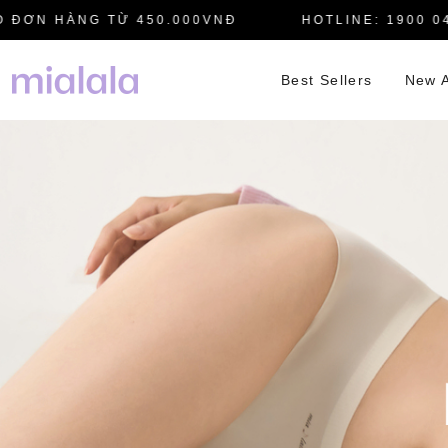
N HÀNG TỪ 450.000VNĐ
HOTLINE: 1900 0445
Best Sellers
New A