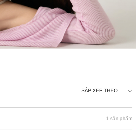
SẮP XẾP THEO
1 sản phẩm