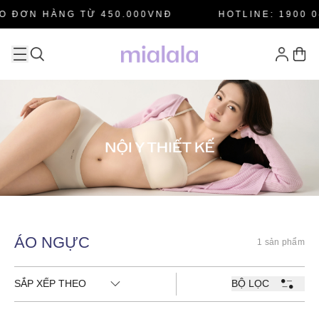
O ĐƠN HÀNG TỪ 450.000VNĐ
HOTLINE: 1900 0
ÁO NGỰC
1 sản phẩm
SẮP XẾP THEO
BỘ LỌC