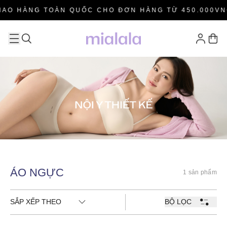
IAO HÀNG TOÀN QUỐC CHO ĐƠN HÀNG TỪ 450.000VN
ÁO NGỰC
1 sản phẩm
SẮP XẾP THEO
BỘ LỌC