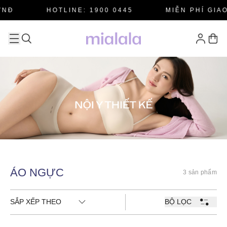
NĐ
HOTLINE: 1900 0445
MIỄN PHÍ GIA
ÁO NGỰC
3 sản phẩm
SẮP XẾP THEO
BỘ LỌC