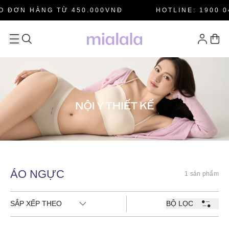
O ĐƠN HÀNG TỪ 450.000VNĐ
HOTLINE: 1900 0
ÁO NGỰC
1 sản phẩm
SẮP XẾP THEO
BỘ LỌC