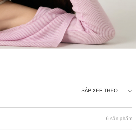
SẮP XẾP THEO
6 sản phẩm