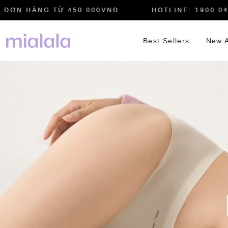
N HÀNG TỪ 450.000VNĐ
HOTLINE: 1900 0445
Best Sellers
New A