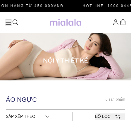
ƠN HÀNG TỪ 450.000VNĐ
HOTLINE: 1900 0445
ÁO NGỰC
6 sản phẩm
SẮP XẾP THEO
BỘ LỌC