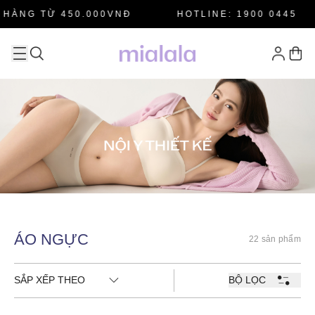
HÀNG TỪ 450.000VNĐ
HOTLINE: 1900 0445
ÁO NGỰC
22 sản phẩm
SẮP XẾP THEO
BỘ LỌC