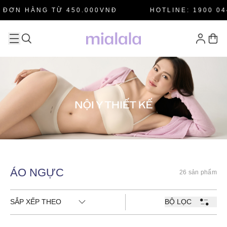
 ĐƠN HÀNG TỪ 450.000VNĐ
HOTLINE: 1900 04
ÁO NGỰC
26 sản phẩm
SẮP XẾP THEO
BỘ LỌC