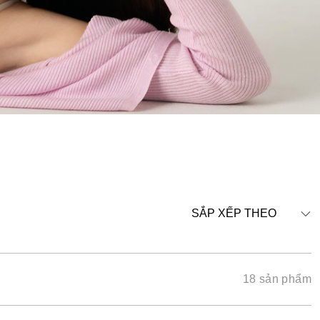
SẮP XẾP THEO
18 sản phẩm