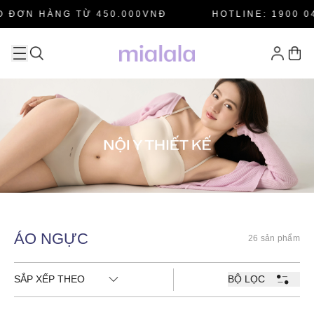
 ĐƠN HÀNG TỪ 450.000VNĐ
HOTLINE: 1900 04
ÁO NGỰC
26 sản phẩm
SẮP XẾP THEO
BỘ LỌC