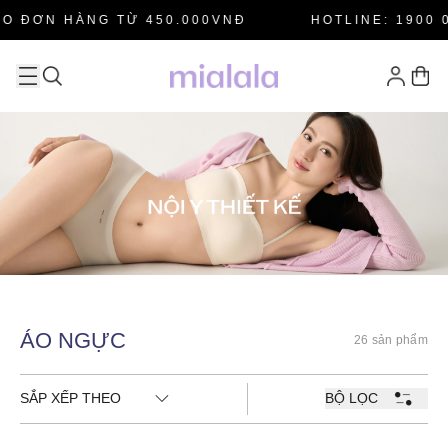
O ĐƠN HÀNG TỪ 450.000VNĐ
HOTLINE: 1900 0
ÁO NGỰC
26 sản phẩm
SẮP XẾP THEO
BỘ LỌC