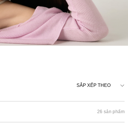
SẮP XẾP THEO
26 sản phẩm