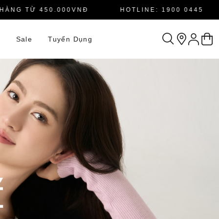
G TỪ 450.000VNĐ
HOTLINE: 1900 0445
n
Sale
Tuyển Dụng