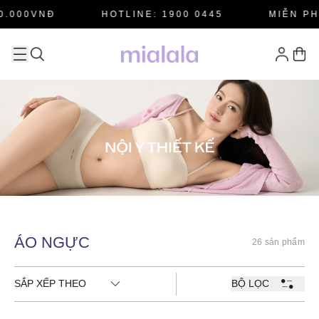
.000VNĐ
HOTLINE: 1900 0445
MIỄN PHÍ
ÁO NGỰC
26 sản phẩm
SẮP XẾP THEO
BỘ LỌC