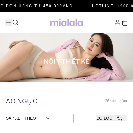
O ĐƠN HÀNG TỪ 450.000VNĐ
HOTLINE: 1900 0
ÁO NGỰC
26 sản phẩm
SẮP XẾP THEO
BỘ LỌC