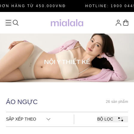
ĐƠN HÀNG TỪ 450.000VNĐ
HOTLINE: 1900 0445
ÁO NGỰC
26 sản phẩm
SẮP XẾP THEO
BỘ LỌC