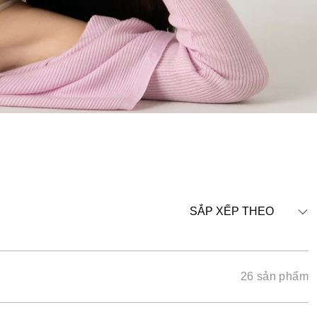
SẮP XẾP THEO
26 sản phẩm