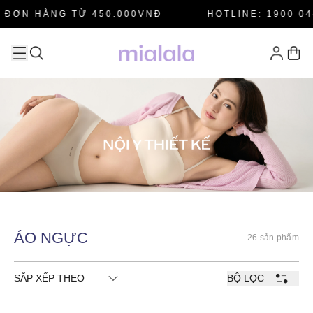
 ĐƠN HÀNG TỪ 450.000VNĐ
HOTLINE: 1900 04
ÁO NGỰC
26 sản phẩm
SẮP XẾP THEO
BỘ LỌC