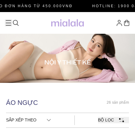
O ĐƠN HÀNG TỪ 450.000VNĐ
HOTLINE: 1900 0
ÁO NGỰC
26 sản phẩm
SẮP XẾP THEO
BỘ LỌC