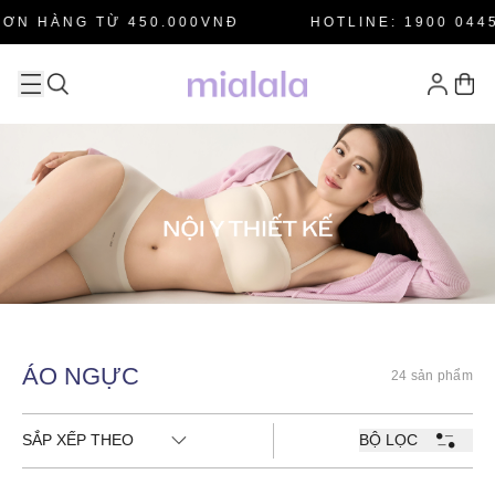
ƠN HÀNG TỪ 450.000VNĐ
HOTLINE: 1900 0445
ÁO NGỰC
24 sản phẩm
SẮP XẾP THEO
BỘ LỌC