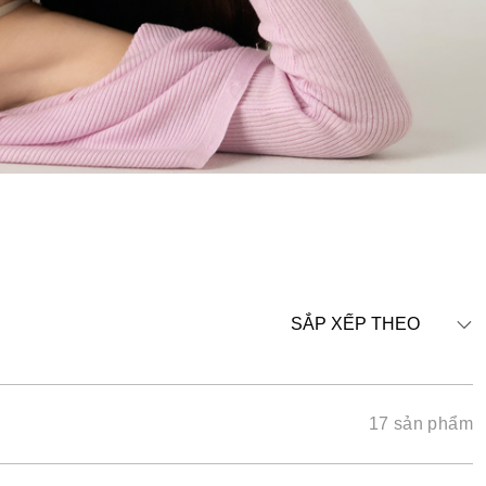
SẮP XẾP THEO
17 sản phẩm