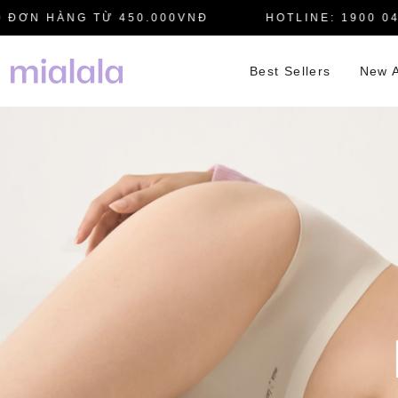
N HÀNG TỪ 450.000VNĐ
HOTLINE: 1900 0445
Best Sellers
New A