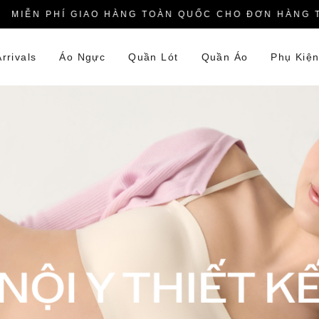
IỄN PHÍ GIAO HÀNG TOÀN QUỐC CHO ĐƠN HÀNG TỪ 
rrivals
Áo Ngực
Quần Lót
Quần Áo
Phụ Kiệ