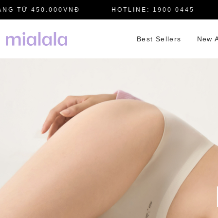
 TỪ 450.000VNĐ
HOTLINE: 1900 0445
M
Best Sellers
New A