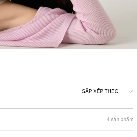
SẮP XẾP THEO
4 sản phẩm