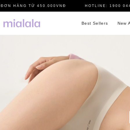
 HÀNG TỪ 450.000VNĐ
HOTLINE: 1900 0445
Best Sellers
New A