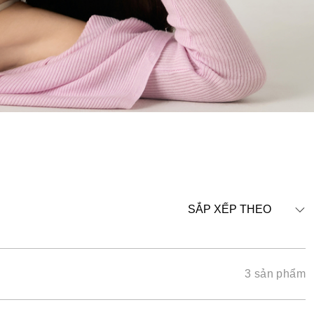
SẮP XẾP THEO
3 sản phẩm