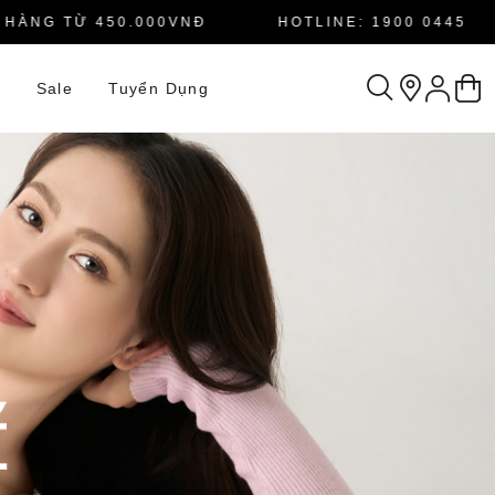
G TỪ 450.000VNĐ
HOTLINE: 1900 0445
n
Sale
Tuyển Dụng