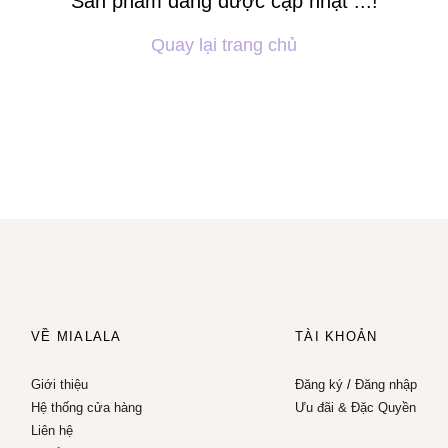
Sản phẩm đang được cập nhật ...!
Quay lại trang chủ
VỀ MIALALA
TÀI KHOẢN
Giới thiệu
Đăng ký
/
Đăng nhập
Hệ thống cửa hàng
Ưu đãi & Đặc Quyền
Liên hệ