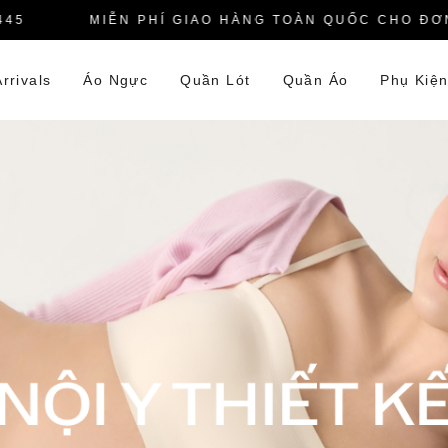
MIỄN PHÍ GIAO HÀNG TOÀN QUỐC CHO ĐƠN H
rrivals
Áo Ngực
Quần Lót
Quần Áo
Phụ Kiệ