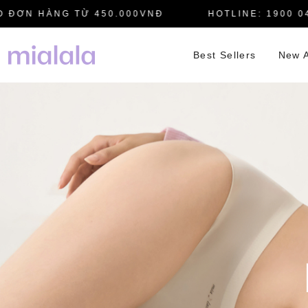
ƠN HÀNG TỪ 450.000VNĐ
HOTLINE: 1900 0445
Best Sellers
New A