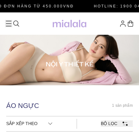
 ĐƠN HÀNG TỪ 450.000VNĐ
HOTLINE: 1900 04
ÁO NGỰC
1 sản phẩm
SẮP XẾP THEO
BỘ LỌC