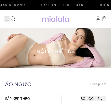
450.000VNĐ
HOTLINE: 1900 0445
MIỄN 
ÁO NGỰC
3 sản phẩm
SẮP XẾP THEO
BỘ LỌC