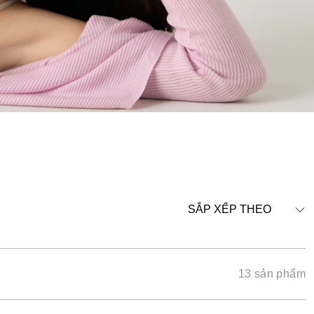
SẮP XẾP THEO
13 sản phẩm