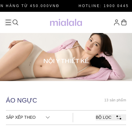
N HÀNG TỪ 450.000VNĐ
HOTLINE: 1900 0445
ÁO NGỰC
13 sản phẩm
SẮP XẾP THEO
BỘ LỌC