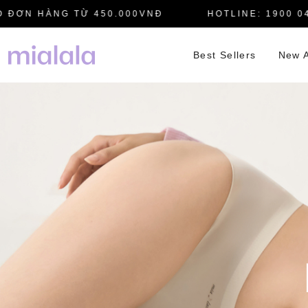
N HÀNG TỪ 450.000VNĐ
HOTLINE: 1900 0445
Best Sellers
New A