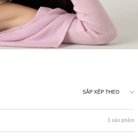
SẮP XẾP THEO
3 sản phẩm