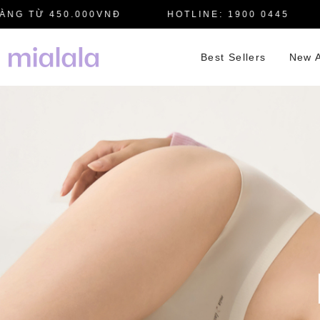
 TỪ 450.000VNĐ
HOTLINE: 1900 0445
M
Best Sellers
New A