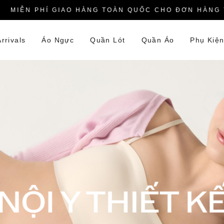
IỄN PHÍ GIAO HÀNG TOÀN QUỐC CHO ĐƠN HÀNG TỪ 
rrivals
Áo Ngực
Quần Lót
Quần Áo
Phụ Kiệ