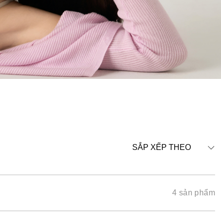
SẮP XẾP THEO
4 sản phẩm