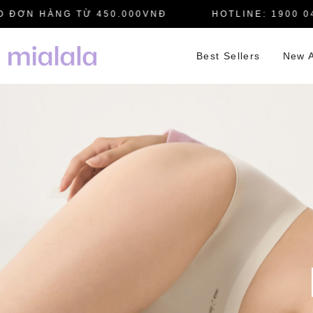
ƠN HÀNG TỪ 450.000VNĐ
HOTLINE: 1900 0445
Best Sellers
New A