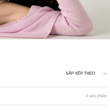
SẮP XẾP THEO
4 sản phẩm