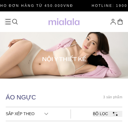
HO ĐƠN HÀNG TỪ 450.000VNĐ
HOTLINE: 1900 
ÁO NGỰC
3 sản phẩm
SẮP XẾP THEO
BỘ LỌC