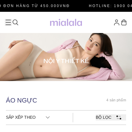
 ĐƠN HÀNG TỪ 450.000VNĐ
HOTLINE: 1900 04
ÁO NGỰC
4 sản phẩm
SẮP XẾP THEO
BỘ LỌC