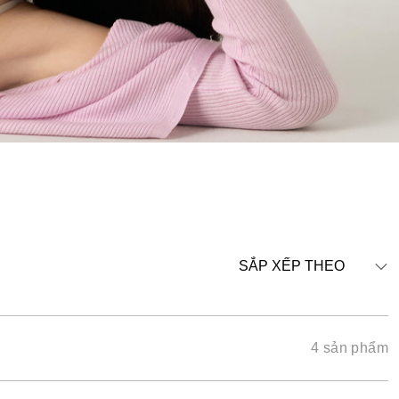
SẮP XẾP THEO
4 sản phẩm