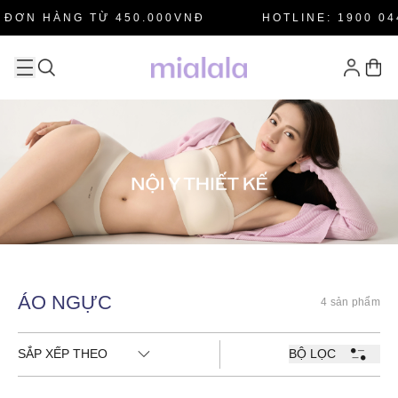
 ĐƠN HÀNG TỪ 450.000VNĐ
HOTLINE: 1900 04
ÁO NGỰC
4 sản phẩm
SẮP XẾP THEO
BỘ LỌC